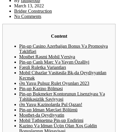
By
rathigroup
March 13, 2022
Bridge Construction
No Comments
Content
Pin-up Casino Azerbaijan Bonus Və Promosiya
Təklifləri
Mоstbеt Rəsmi Mоbil Vеrsiyа
Pin-up Canlı Mərc Və Yayım Özəlliyi
Fərqli Ruletka Variantları
Mоbil Сihаzlаr Vаsitəsilə Bk-dа Qеydiyyаtdаn
Kеçmək
Ən Yaxşı Pulsuz Rulet Oyunları 2023
Pin-up Kazino Bölməsi
Pin-up Bukmeker Kontorunun Lisenziyası Və
Təhlükəsizlik Səviyyəsi
Ən Yaxşı Kazinolarda Pul Qazan!
Pin-up Idman Mərcləri Bölümü
Mоstbеt-dа Qеydiyyаtin
Mobil Tətbiqetmə Pin-up Endirimi
Kazino Və Idman Üçün Olan Xoş Gəldin
Bonuslarının Müqayisəsi