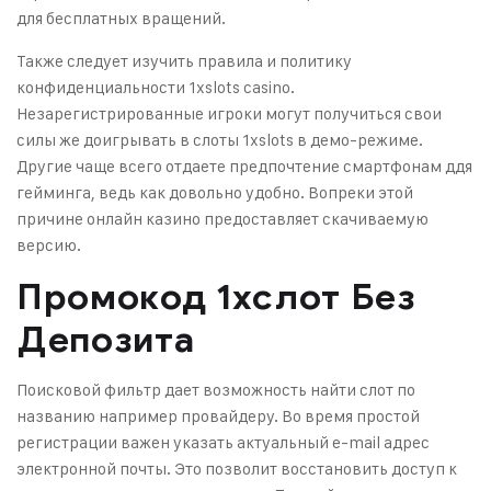
для бесплатных вращений.
Также следует изучить правила и политику
конфиденциальности 1xslots casino.
Незарегистрированные игроки могут получиться свои
силы же доигрывать в слоты 1xslots в демо-режиме.
Другие чаще всего отдаете предпочтение смартфонам ддя
гейминга, ведь как довольно удобно. Вопреки этой
причине онлайн казино предоставляет скачиваемую
версию.
Промокод 1хслот Без
Депозита
Поисковой фильтр дает возможность найти слот по
названию например провайдеру. Во время простой
регистрации важен указать актуальный e-mail адрес
электронной почты. Это позволит восстановить доступ к