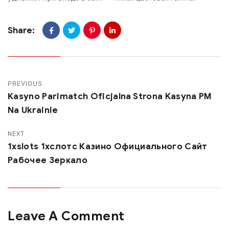
Share:
PREVIOUS
Kasyno Parimatch Oficjalna Strona Kasyna PM
Na Ukrainie
NEXT
1xslots 1хслотс Казино Официального Сайт
Рабочее Зеркало
Leave A Comment