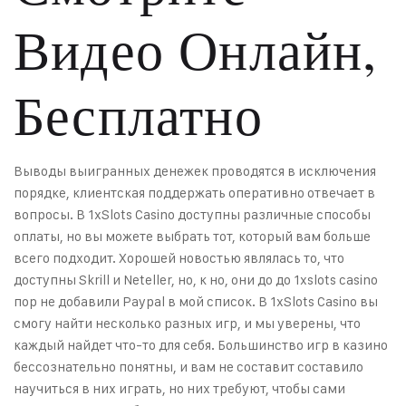
Видео Онлайн,
Бесплатно
Выводы выигранных денежек проводятся в исключения
порядке, клиентская поддержать оперативно отвечает в
вопросы. В 1xSlots Casino доступны различные способы
оплаты, но вы можете выбрать тот, который вам больше
всего подходит. Хорошей новостью являлась то, что
доступны Skrill и Neteller, но, к но, они до до
1xslots casino
пор не добавили Paypal в мой список. В 1xSlots Casino вы
смогу найти несколько разных игр, и мы уверены, что
каждый найдет что-то для себя. Большинство игр в казино
бессознательно понятны, и вам не составит составило
научиться в них играть, но них требуют, чтобы сами