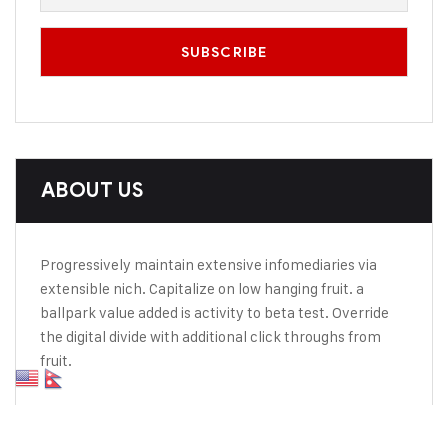
ABOUT US
Progressively maintain extensive infomediaries via
extensible nich. Capitalize on low hanging fruit. a
ballpark value added is activity to beta test. Override
the digital divide with additional click throughs from
fruit.