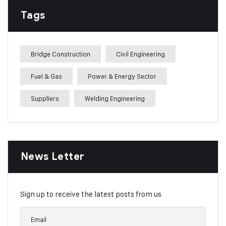
Tags
Bridge Construction
Civil Engineering
Fuel & Gas
Power & Energy Sector
Suppliers
Welding Engineering
News Letter
Sign up to receive the latest posts from us