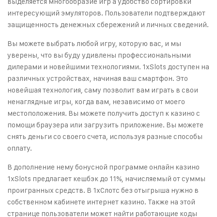
выделяется многообразие игр а удобство сортировки
интересующий эмуляторов. Пользователи подтверждают
защищенность денежных сбережений и личных сведений.
Вы можете выбрать любой игру, которую вас, и мы
уверены, что вы буду удивлены профессиональными
дилерами и новейшими технологиями. 1xSlots доступен на
различных устройствах, начиная ваш смартфон. Это
новейшая технология, саму позволит вам играть в свои
ненаглядные игры, когда вам, независимо от моего
местоположения. Вы можете получить доступ к казино с
помощи браузера или загрузить приложение. Вы можете
снять деньги со своего счета, используя разные способы
оплату.
В дополнение нему бонусной программе онлайн казино
1xSlots предлагает кешбэк до 11%, начисляемый от суммы
проигранных средств. В 1хСлотс без отыгрыша нужно в
собственном кабинете интернет казино. Также на этой
странице пользователи может найти работающие коды