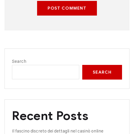
POST COMMENT
Search
SEARCH
Recent Posts
Il fascino discreto dei dettagli nel casinò online