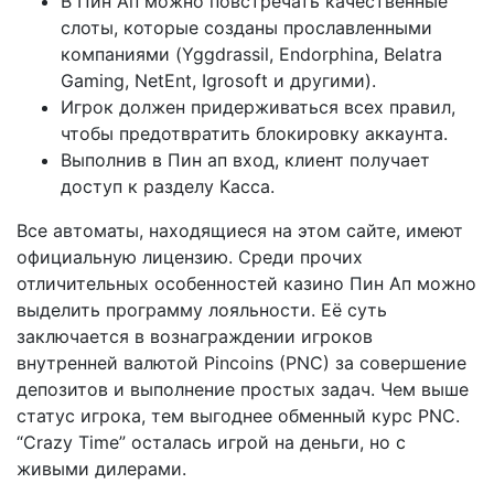
В Пин Ап можно повстречать качественные
слоты, которые созданы прославленными
компаниями (Yggdrassil, Endorphina, Belatra
Gaming, NetEnt, Igrosoft и другими).
Игрок должен придерживаться всех правил,
чтобы предотвратить блокировку аккаунта.
Выполнив в Пин ап вход, клиент получает
доступ к разделу Касса.
Все автоматы, находящиеся на этом сайте, имеют
официальную лицензию. Среди прочих
отличительных особенностей казино Пин Ап можно
выделить программу лояльности. Её суть
заключается в вознаграждении игроков
внутренней валютой Pincoins (PNC) за совершение
депозитов и выполнение простых задач. Чем выше
статус игрока, тем выгоднее обменный курс PNC.
“Crazy Time” осталась игрой на деньги, но с
живыми дилерами.