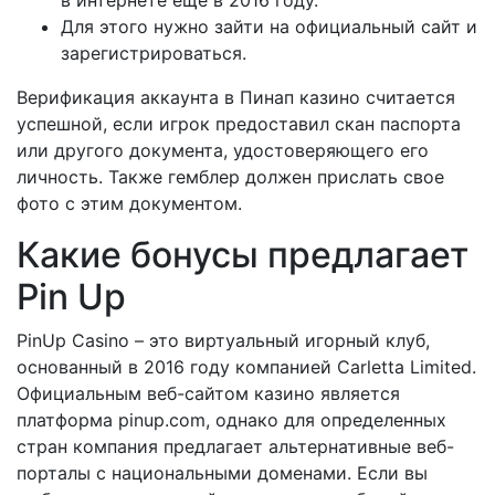
в интернете еще в 2016 году.
Для этого нужно зайти на официальный сайт и
зарегистрироваться.
Верификация аккаунта в Пинап казино считается
успешной, если игрок предоставил скан паспорта
или другого документа, удостоверяющего его
личность. Также гемблер должен прислать свое
фото с этим документом.
Какие бонусы предлагает
Pin Up
PinUp Casino – это виртуальный игорный клуб,
основанный в 2016 году компанией Carletta Limited.
Официальным веб-сайтом казино является
платформа pinup.com, однако для определенных
стран компания предлагает альтернативные веб-
порталы с национальными доменами. Если вы