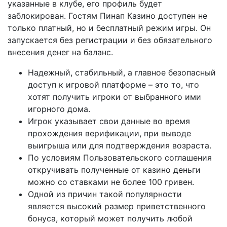
указанные в клубе, его профиль будет
заблокирован. Гостям Пинап Казино доступен не
только платный, но и бесплатный режим игры. Он
запускается без регистрации и без обязательного
внесения денег на баланс.
Надежный, стабильный, а главное безопасный
доступ к игровой платформе – это то, что
хотят получить игроки от выбранного ими
игорного дома.
Игрок указывает свои данные во время
прохождения верификации, при выводе
выигрыша или для подтверждения возраста.
По условиям Пользовательского соглашения
откручивать полученные от казино деньги
можно со ставками не более 100 гривен.
Одной из причин такой популярности
является высокий размер приветственного
бонуса, который может получить любой