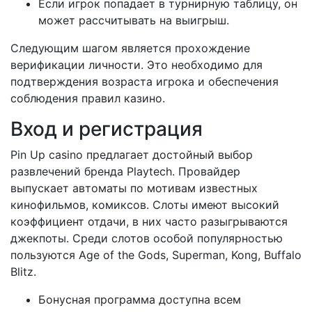
Если игрок попадает в турнирную таблицу, он
может рассчитывать на выигрыш.
Следующим шагом является прохождение
верификации личности. Это необходимо для
подтверждения возраста игрока и обеспечения
соблюдения правил казино.
Вход и регистрация
Pin Up casino предлагает достойный выбор
развлечений бренда Playtech. Провайдер
выпускает автоматы по мотивам известных
кинофильмов, комиксов. Слоты имеют высокий
коэффициент отдачи, в них часто разыгрываются
джекпоты. Среди слотов особой популярностью
пользуются Age of the Gods, Superman, Kong, Buffalo
Blitz.
Бонусная программа доступна всем