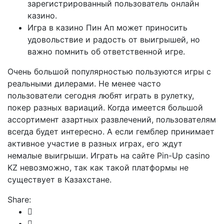
зарегистрированный пользователь онлайн
казино.
Игра в казино Пин Ап может приносить
удовольствие и радость от выигрышей, но
важно помнить об ответственной игре.
Очень большой популярностью пользуются игры с
реальными дилерами. Не менее часто
пользователи сегодня любят играть в рулетку,
покер разных вариаций. Когда имеется большой
ассортимент азартных развлечений, пользователям
всегда будет интересно. А если гемблер принимает
активное участие в разных играх, его ждут
немалые выигрыши. Играть на сайте Pin-Up casino
KZ невозможно, так как такой платформы не
существует в Казахстане.
Share: