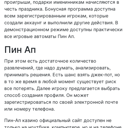
проигрыши, подарки именинникам начисляются в
честь праздника. Бонусная программа доступна
всем зарегистрированным игрокам, которые
создали аккаунт и выполнили другие действия. В
демонстрационном режиме доступны практически
все игровые автоматы Пин Ап.
Пин Ап
При этом есть достаточное количество
развлечений, где надо думать, анализировать,
принимать решения. Есть шанс взять джек-пот, но
в то же время в любой момент существует риск
все потерять. Далее игроку предлагается выбрать
способ создания профиля. Он может
зарегистрироваться по своей электронной почте
или номеру телефона.
Пин-Ап казино официальный сайт доступен не
только на ноутбуке, компьютере, но и на телефоне.