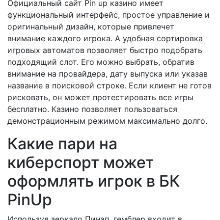
Официальный сайт Pin up казино имеет
функциональный интерфейс, простое управление и
оригинальный дизайн, которые привлечет
внимание каждого игрока. А удобная сортировка
игровых автоматов позволяет быстро подобрать
подходящий слот. Его можно выбрать, обратив
внимание на провайдера, дату выпуска или указав
название в поисковой строке. Если клиент не готов
рисковать, он может протестировать все игры
бесплатно. Казино позволяет пользоваться
демонстрационным режимом максимально долго.
Какие пари на
киберспорт может
оформлять игрок в БК
PinUp
Используя зеркало Пинап, гемблер входит в