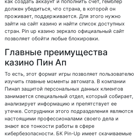
как создать аккаунт и пополнить счет, гемблер
должен убедиться, что страна, в которой он
проживает, поддерживается. Для этого нужно
зайти на сайт казино и найти список доступных
стран. Pin up казино зеркало официальный сайт
позволяет обойти любые блокировки.
Главные преимущества
казино Пин Ап
То есть, этот формат игры позволяет пользователю
изучить главные моменты автомата. В компании
Пинап защитой персональных данных клиентов
занимается специальный отдел, который собирает,
анализирует информацию и препятствует ее
утечке. Сотрудники этого подразделения являются
настоящими профессионалами своего дела и
знают все тонкости работы в сфере
кибербезопасности. БК Pin-Up имеет скачиваемые