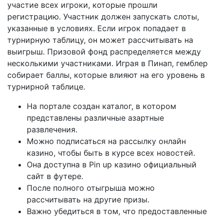
участие всех игроки, которые прошли
регистрацию. Участник должен запускать слоты,
указанные в условиях. Если игрок попадает в
турнирную таблицу, он может рассчитывать на
выигрыш. Призовой фонд распределяется между
несколькими участниками. Играя в Пинап, гемблер
собирает баллы, которые влияют на его уровень в
турнирной таблице.
На портале создан каталог, в котором
представлены различные азартные
развлечения.
Можно подписаться на рассылку онлайн
казино, чтобы быть в курсе всех новостей.
Она доступна в Pin up казино официальный
сайт в футере.
После полного отыгрыша можно
рассчитывать на другие призы.
Важно убедиться в том, что предоставленные