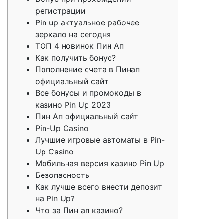
регистрации
Pin up актуальное рабочее
зеркало на сегодня
ТОП 4 новинок Пин Ап
Как получить бонус?
Пополнение счета в Пинап
официальный сайт
Все бонусы и промокоды в
казино Pin Up 2023
Пин Ап официальный сайт
Pin-Up Casino
Лучшие игровые автоматы в Pin-
Up Casino
Мобильная версия казино Pin Up
Безопасность
Как лучше всего внести депозит
на Pin Up?
Что за Пин ап казино?