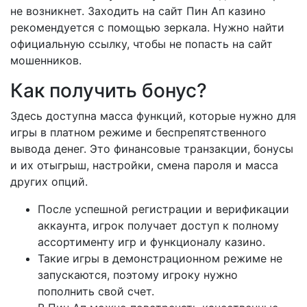
не возникнет. Заходить на сайт Пин Ап казино
рекомендуется с помощью зеркала. Нужно найти
официальную ссылку, чтобы не попасть на сайт
мошенников.
Как получить бонус?
Здесь доступна масса функций, которые нужно для
игры в платном режиме и беспрепятственного
вывода денег. Это финансовые транзакции, бонусы
и их отыгрыш, настройки, смена пароля и масса
других опций.
После успешной регистрации и верификации
аккаунта, игрок получает доступ к полному
ассортименту игр и функционалу казино.
Такие игры в демонстрационном режиме не
запускаются, поэтому игроку нужно
пополнить свой счет.