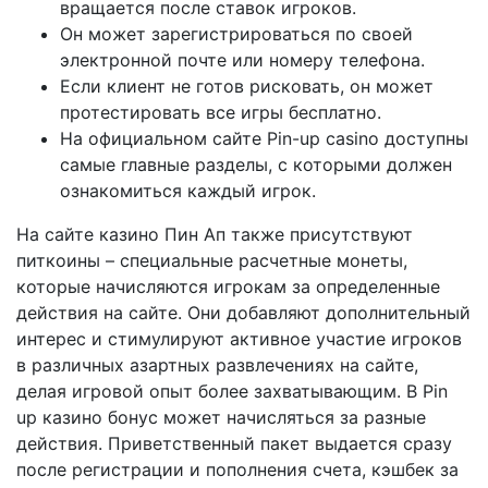
вращается после ставок игроков.
Он может зарегистрироваться по своей
электронной почте или номеру телефона.
Если клиент не готов рисковать, он может
протестировать все игры бесплатно.
На официальном сайте Pin-up casino доступны
самые главные разделы, с которыми должен
ознакомиться каждый игрок.
На сайте казино Пин Ап также присутствуют
питкоины – специальные расчетные монеты,
которые начисляются игрокам за определенные
действия на сайте. Они добавляют дополнительный
интерес и стимулируют активное участие игроков
в различных азартных развлечениях на сайте,
делая игровой опыт более захватывающим. В Pin
up казино бонус может начисляться за разные
действия. Приветственный пакет выдается сразу
после регистрации и пополнения счета, кэшбек за