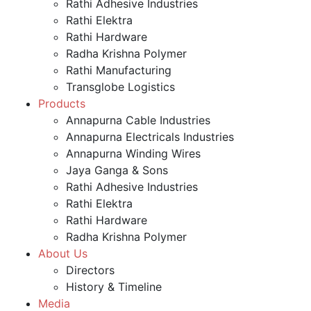
Rathi Adhesive Industries
Rathi Elektra
Rathi Hardware
Radha Krishna Polymer
Rathi Manufacturing
Transglobe Logistics
Products
Annapurna Cable Industries
Annapurna Electricals Industries
Annapurna Winding Wires
Jaya Ganga & Sons
Rathi Adhesive Industries
Rathi Elektra
Rathi Hardware
Radha Krishna Polymer
About Us
Directors
History & Timeline
Media