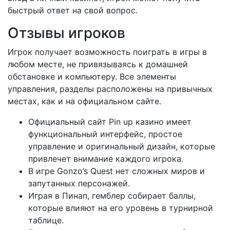
быстрый ответ на свой вопрос.
Отзывы игроков
Игрок получает возможность поиграть в игры в
любом месте, не привязываясь к домашней
обстановке и компьютеру. Все элементы
управления, разделы расположены на привычных
местах, как и на официальном сайте.
Официальный сайт Pin up казино имеет
функциональный интерфейс, простое
управление и оригинальный дизайн, которые
привлечет внимание каждого игрока.
В игре Gonzo’s Quest нет сложных миров и
запутанных персонажей.
Играя в Пинап, гемблер собирает баллы,
которые влияют на его уровень в турнирной
таблице.