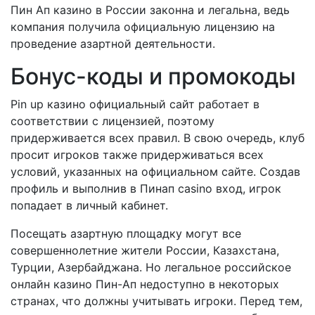
Пин Ап казино в России законна и легальна, ведь
компания получила официальную лицензию на
проведение азартной деятельности.
Бонус-коды и промокоды
Pin up казино официальный сайт работает в
соответствии с лицензией, поэтому
придерживается всех правил. В свою очередь, клуб
просит игроков также придерживаться всех
условий, указанных на официальном сайте. Создав
профиль и выполнив в Пинап casino вход, игрок
попадает в личный кабинет.
Посещать азартную площадку могут все
совершеннолетние жители России, Казахстана,
Турции, Азербайджана. Но легальное российское
онлайн казино Пин-Ап недоступно в некоторых
странах, что должны учитывать игроки. Перед тем,