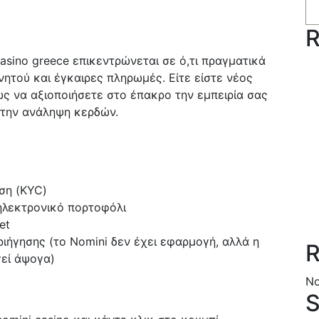
R
asino greece
επικεντρώνεται σε ό,τι πραγματικά
ητού και έγκαιρες πληρωμές. Είτε είστε νέος
ώς να αξιοποιήσετε στο έπακρο την εμπειρία σας
ι την ανάληψη κερδών.
ση (KYC)
 ηλεκτρονικό πορτοφόλι
et
ήγησης (το Nomini δεν έχει εφαρμογή, αλλά η
R
γεί άψογα)
No
S