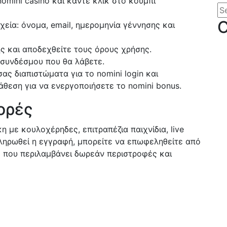
omini casino και κάντε κλικ στο κουμπί
C
εία: όνομα, email, ημερομηνία γέννησης και
 και αποδεχθείτε τους όρους χρήσης.
 συνδέσμου που θα λάβετε.
ας διαπιστώματα για το nomini login και
θεση για να ενεργοποιήσετε το nomini bonus.
ορές
η με κουλοχέρηδες, επιτραπέζια παιχνίδια, live
κληρωθεί η εγγραφή, μπορείτε να επωφεληθείτε από
που περιλαμβάνει δωρεάν περιστροφές και