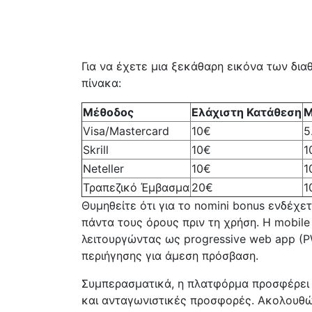
Για να έχετε μια ξεκάθαρη εικόνα των δι
πίνακα:
Μέθοδος
Ελάχιστη Κατάθεση
Μ
Visa/Mastercard
10€
5
Skrill
10€
1
Neteller
10€
1
Τραπεζικό Έμβασμα
20€
1
Θυμηθείτε ότι για το nomini bonus ενδέχε
πάντα τους όρους πριν τη χρήση. Η mobile 
λειτουργώντας ως progressive web app (P
περιήγησης για άμεση πρόσβαση.
Συμπερασματικά, η πλατφόρμα προσφέρει 
και ανταγωνιστικές προσφορές. Ακολουθώ