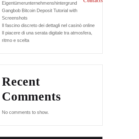
Contacts
Eigentümerunternehmenshintergrund
Gangbob Bitcoin Deposit Tutorial with
Screenshots
Il fascino discreto dei dettagli nel casinò online
Il piacere di una serata digitale tra atmosfera,
ritmo e scelta
Recent
Comments
No comments to show.