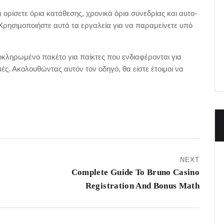
α ορίσετε όρια κατάθεσης, χρονικά όρια συνεδρίας και αυτο-
ρησιμοποιήστε αυτά τα εργαλεία για να παραμείνετε υπό
κληρωμένο πακέτο για παίκτες που ενδιαφέρονται για
ς. Ακολουθώντας αυτόν τον οδηγό, θα είστε έτοιμοι να
NEXT
Complete Guide To Bruno Casino
Registration And Bonus Math