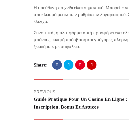
Η υπεύθυνη παιχνίδι είναι σημαντική. Μπορείτε ν
αποκλεισμό μέσω των ρυθμίσεων λογαριασμού. Χ
έλεγχο.
Συνοπτικά, η πλατφόρμα αυτή προσφέρει ένα ολο
μπόνους, κινητή πρόσβαση και γρήγορες πληρωμέ
ξεκινήσετε με ασφάλεια.
Share:
PREVIOUS
Guide Pratique Pour Un Casino En Ligne :
Inscription, Bonus Et Astuces