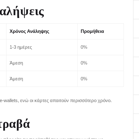
ναλήψεις
Χρόνος Ανάληψης
Προμήθεια
1-3 ημέρες
0%
Άμεση
0%
Άμεση
0%
e-wallets, ενώ οι κάρτες απαιτούν περισσότερο χρόνο.
τραβά