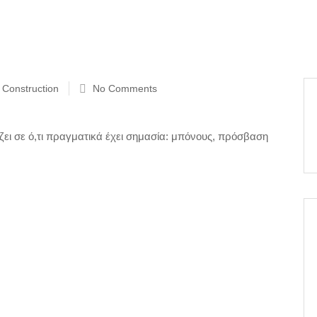
 Construction
No Comments
ζει σε ό,τι πραγματικά έχει σημασία: μπόνους, πρόσβαση