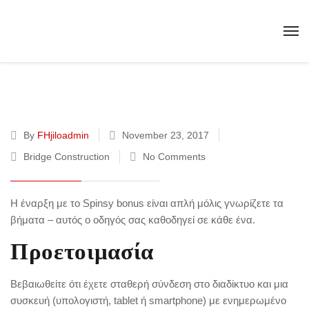
By
FHjiloadmin
November 23, 2017
Bridge Construction
No Comments
Η έναρξη με το
Spinsy bonus
είναι απλή μόλις γνωρίζετε τα
βήματα – αυτός ο οδηγός σας καθοδηγεί σε κάθε ένα.
Προετοιμασία
Βεβαιωθείτε ότι έχετε σταθερή σύνδεση στο διαδίκτυο και μια
συσκευή (υπολογιστή, tablet ή smartphone) με ενημερωμένο