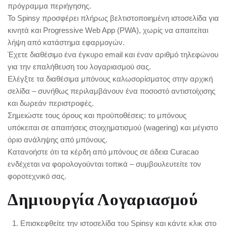
πρόγραμμα περιήγησης.
Το Spinsy προσφέρει πλήρως βελτιστοποιημένη ιστοσελίδα για
κινητά και Progressive Web App (PWA), χωρίς να απαιτείται
λήψη από κατάστημα εφαρμογών.
Έχετε διαθέσιμο ένα έγκυρο email και έναν αριθμό τηλεφώνου
για την επαλήθευση του λογαριασμού σας.
Ελέγξτε τα διαθέσιμα μπόνους καλωσορίσματος στην αρχική
σελίδα – συνήθως περιλαμβάνουν ένα ποσοστό αντιστοίχισης
και δωρεάν περιστροφές.
Σημειώστε τους όρους και προϋποθέσεις: το μπόνους
υπόκειται σε απαιτήσεις στοιχηματισμού (wagering) και μέγιστο
όριο ανάληψης από μπόνους.
Κατανοήστε ότι τα κέρδη από μπόνους σε άδεια Curacao
ενδέχεται να φορολογούνται τοπικά – συμβουλευτείτε τον
φοροτεχνικό σας.
Δημιουργία Λογαριασμού
Επισκεφθείτε την ιστοσελίδα του Spinsy και κάντε κλικ στο