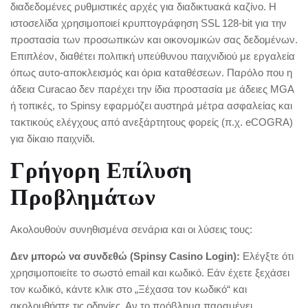
διαδεδομένες ρυθμιστικές αρχές για διαδικτυακά καζίνο. Η
ιστοσελίδα χρησιμοποιεί κρυπτογράφηση SSL 128-bit για την
προστασία των προσωπικών και οικονομικών σας δεδομένων.
Επιπλέον, διαθέτει πολιτική υπεύθυνου παιχνιδιού με εργαλεία
όπως αυτο-αποκλεισμός και όρια καταθέσεων. Παρόλο που η
άδεια Curacao δεν παρέχει την ίδια προστασία με άδειες MGA
ή τοπικές, το Spinsy εφαρμόζει αυστηρά μέτρα ασφαλείας και
τακτικούς ελέγχους από ανεξάρτητους φορείς (π.χ. eCOGRA)
για δίκαιο παιχνίδι.
Γρήγορη Επίλυση
Προβλημάτων
Ακολουθούν συνηθισμένα σενάρια και οι λύσεις τους:
Δεν μπορώ να συνδεθώ (Spinsy Casino Login):
Ελέγξτε ότι
χρησιμοποιείτε το σωστό email και κωδικό. Εάν έχετε ξεχάσει
τον κωδικό, κάντε κλικ στο „Ξέχασα τον κωδικό“ και
ακολουθήστε τις οδηγίες. Αν το πρόβλημα παραμένει,