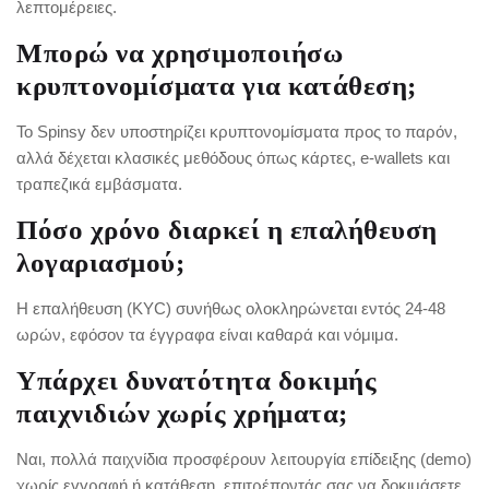
λεπτομέρειες.
Μπορώ να χρησιμοποιήσω
κρυπτονομίσματα για κατάθεση;
Το Spinsy δεν υποστηρίζει κρυπτονομίσματα προς το παρόν,
αλλά δέχεται κλασικές μεθόδους όπως κάρτες, e-wallets και
τραπεζικά εμβάσματα.
Πόσο χρόνο διαρκεί η επαλήθευση
λογαριασμού;
Η επαλήθευση (KYC) συνήθως ολοκληρώνεται εντός 24-48
ωρών, εφόσον τα έγγραφα είναι καθαρά και νόμιμα.
Υπάρχει δυνατότητα δοκιμής
παιχνιδιών χωρίς χρήματα;
Ναι, πολλά παιχνίδια προσφέρουν λειτουργία επίδειξης (demo)
χωρίς εγγραφή ή κατάθεση, επιτρέποντάς σας να δοκιμάσετε