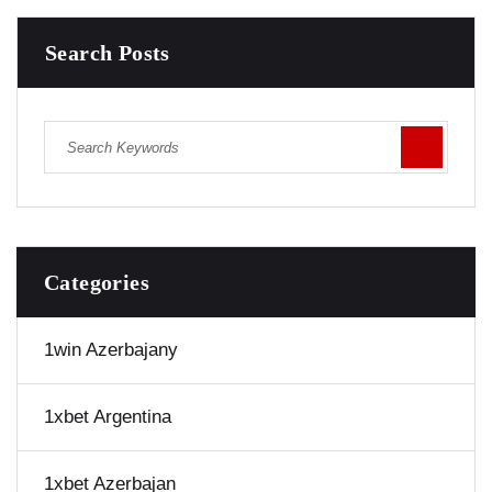
Search Posts
Categories
1win Azerbajany
1xbet Argentina
1xbet Azerbajan