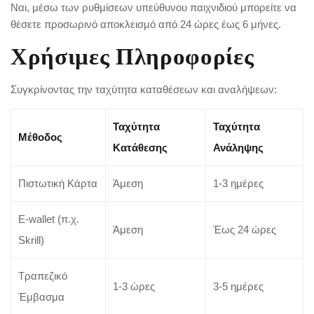
Ναι, μέσω των ρυθμίσεων υπεύθυνου παιχνιδιού μπορείτε να
θέσετε προσωρινό αποκλεισμό από 24 ώρες έως 6 μήνες.
Χρήσιμες Πληροφορίες
Συγκρίνοντας την ταχύτητα καταθέσεων και αναλήψεων:
Ταχύτητα
Ταχύτητα
Μέθοδος
Κατάθεσης
Ανάληψης
Πιστωτική Κάρτα
Άμεση
1-3 ημέρες
E-wallet (π.χ.
Άμεση
Έως 24 ώρες
Skrill)
Τραπεζικό
1-3 ώρες
3-5 ημέρες
Έμβασμα