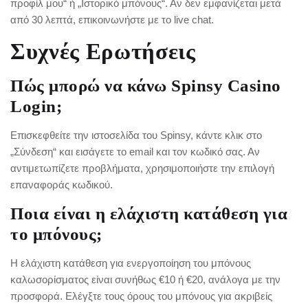
προφίλ μου“ ή „Ιστορικό μπόνους“. Αν δεν εμφανίζεται μετά
από 30 λεπτά, επικοινωνήστε με το live chat.
Συχνές Ερωτήσεις
Πώς μπορώ να κάνω Spinsy Casino
Login;
Επισκεφθείτε την ιστοσελίδα του Spinsy, κάντε κλικ στο
„Σύνδεση“ και εισάγετε το email και τον κωδικό σας. Αν
αντιμετωπίζετε προβλήματα, χρησιμοποιήστε την επιλογή
επαναφοράς κωδικού.
Ποια είναι η ελάχιστη κατάθεση για
το μπόνους;
Η ελάχιστη κατάθεση για ενεργοποίηση του μπόνους
καλωσορίσματος είναι συνήθως €10 ή €20, ανάλογα με την
προσφορά. Ελέγξτε τους όρους του μπόνους για ακριβείς