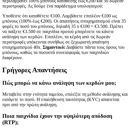
περιλαμβάνει 100% μπόνους κατάθεσης έως €200 και 50 δωρεάν
περιστροφές. Ας δούμε ένα παράδειγμα υπολογισμού:
Υποθέστε ότι καταθέτετε €100. Λαμβάνετε επιπλέον €100 ως
μπόνους (100% έως €200). Οι απαιτήσεις στοιχηματισμού είναι 35
φορές το ποσό του μπόνους, δηλαδή 35 x €100 = €3.500. Πρέπει
να παίξετε €3.500 σε παιχνίδια προτού μπορέσετε να κάνετε
ανάληψη των κερδών. Επιπλέον, τα κέρδη από τις δωρεάν
περιστροφές υπόκεινται συνήθως σε ξεχωριστή απαίτηση
στοιχηματισμού 40x.
Σημαντικό:
Διαβάστε πάντα τους όρους του
μπόνους, καθώς τα ποσοστά συνεισφοράς των παιχνιδιών
διαφέρουν.
Γρήγορες Απαντήσεις
Πώς μπορώ να κάνω ανάληψη των κερδών μου;
Μεταβείτε στην ενότητα ταμείου, επιλέξτε τη μέθοδο ανάληψης και
εισάγετε το ποσό. Η επαλήθευση ταυτότητας (KYC) απαιτείται
πριν από την πρώτη ανάληψη.
Ποια παιχνίδια έχουν την υψηλότερη απόδοση
(RTP);