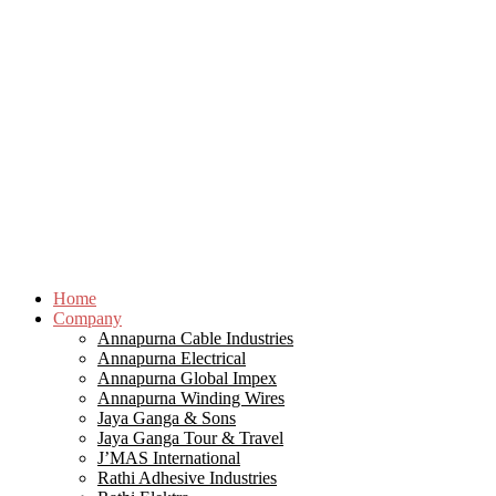
Home
Company
Annapurna Cable Industries
Annapurna Electrical
Annapurna Global Impex
Annapurna Winding Wires
Jaya Ganga & Sons
Jaya Ganga Tour & Travel
J’MAS International
Rathi Adhesive Industries