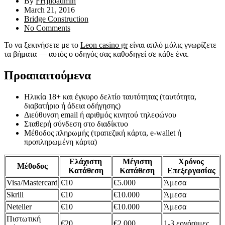
By
FHjiloadmin
March 21, 2016
Bridge Construction
No Comments
Το να ξεκινήσετε με το
Leon casino gr
είναι απλό μόλις γνωρίζετε
τα βήματα — αυτός ο οδηγός σας καθοδηγεί σε κάθε ένα.
Προαπαιτούμενα
Ηλικία 18+ και έγκυρο δελτίο ταυτότητας (ταυτότητα,
διαβατήριο ή άδεια οδήγησης)
Διεύθυνση email ή αριθμός κινητού τηλεφώνου
Σταθερή σύνδεση στο διαδίκτυο
Μέθοδος πληρωμής (τραπεζική κάρτα, e-wallet ή
προπληρωμένη κάρτα)
Ελάχιστη
Μέγιστη
Χρόνος
Μέθοδος
Κατάθεση
Κατάθεση
Επεξεργασίας
Visa/Mastercard
€10
€5.000
Άμεσα
Skrill
€10
€10.000
Άμεσα
Neteller
€10
€10.000
Άμεσα
Πιστωτική
€20
€2.000
1-3 εργάσιμες