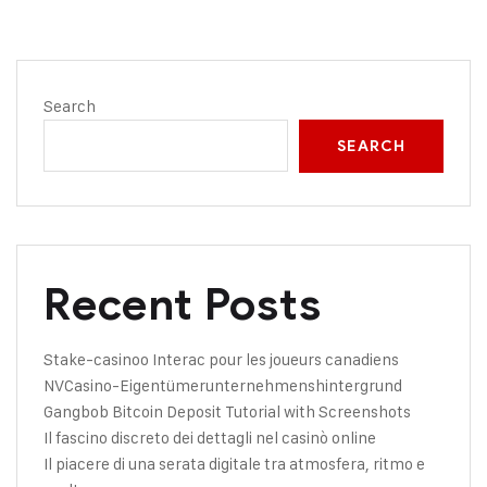
Search
SEARCH
Recent Posts
Stake-casinoo Interac pour les joueurs canadiens
NVCasino-Eigentümerunternehmenshintergrund
Gangbob Bitcoin Deposit Tutorial with Screenshots
Il fascino discreto dei dettagli nel casinò online
Il piacere di una serata digitale tra atmosfera, ritmo e