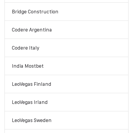
Bridge Construction
Codere Argentina
Codere Italy
India Mostbet
LeoVegas Finland
LeoVegas Irland
LeoVegas Sweden