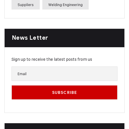
Suppliers
Welding Engineering
News Letter
Sign up to receive the latest posts from us